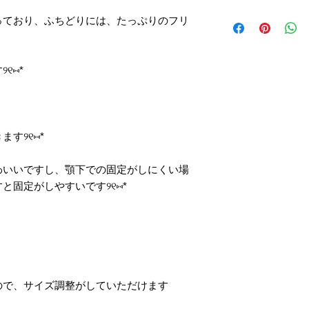
横幅
オーダーをお受けし
サイズの若干の誤差
っており、ふちどりには、たっぷりのフリ
りさせていただきま
ある場合がございま
そのため、発送まで
また、同じお色でも
୧⑅*
ります
の機器によって若干
なるべくお早めのお
柄の出方は、ひとつ
卒ご理解くださいま
お洗濯の際は、手洗
す୨୧⑅*
しております୨୧⑅*
わいいですし、顎下での固定がしにくい場
と固定がしやすいです୨୧⑅*
ので、サイズ調整がしていただけます