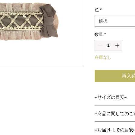
格
色
*
選択
数量
*
在庫なし
再入
⑅サイズの目安⑅
⑅商品に関してのご
縦幅
ハンドメイドでひと
⑅お届けまでの目安
ます✁✄