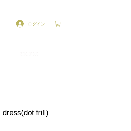
ログイン
and more
ress(dot frill)