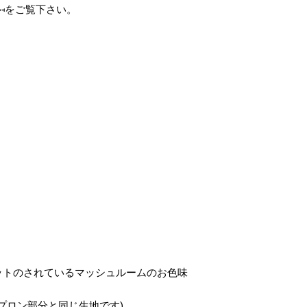
⑅をご覧下さい。
ットのされているマッシュルームのお色味
eve- のエプロン部分と同じ生地です)