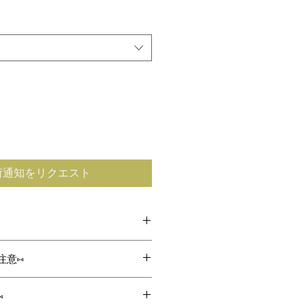
荷通知をリクエスト
F
注意⑅
10
つひとつ丁寧におつくりをしており
⑅