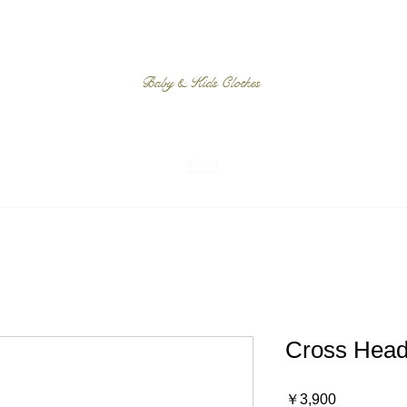
Baby & Kids Clothes
about
Cross Head d
価
￥3,900