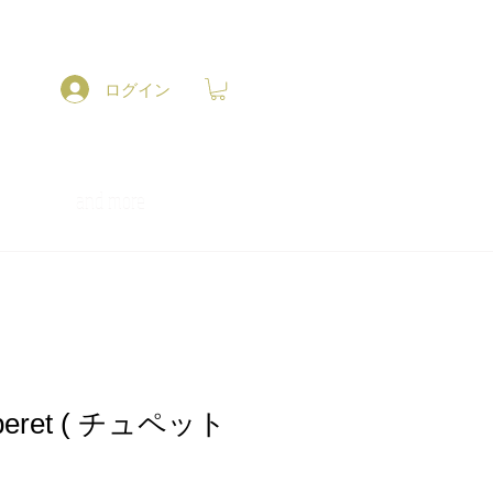
ログイン
and more
 beret ( チュペット