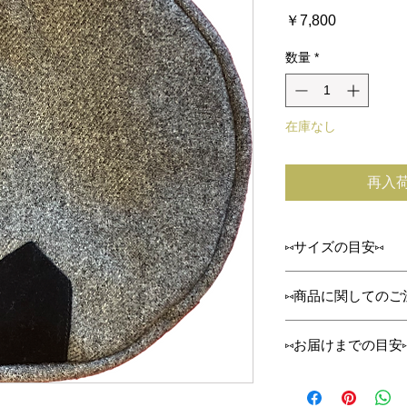
価
￥7,800
格
数量
*
在庫なし
再入
⑅サイズの目安⑅
size
⑅商品に関してのご
頭囲
ハンドメイドでひと
⑅お届けまでの目安
ます✁✄
オーダーをお受けし
top直径
サイズの若干の誤差
りさせていただきま
ある場合がございま