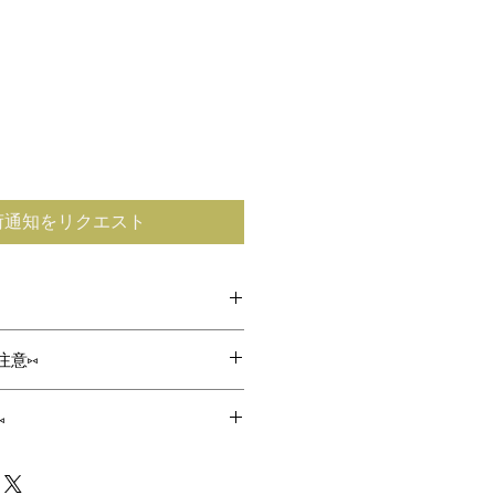
荷通知をリクエスト
F(～6y前後)
注意⑅
～58cmまで広がりま
つひとつ丁寧におつくりをしており
⑅
す
てから、ひとつひとつ丁寧におつく
21cm
や、左右バランスの違い、歪みなど
す✁✄
す