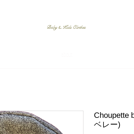
Baby & Kids Clothes
about
Choupette
ベレー)