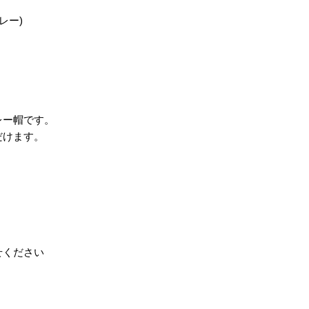
ベレー)
そのため、発送までは
また、同じお色でも
頂戴しております
の機器によって若干
柄の出方は、ひとつ
お洗濯の際は、手洗
しております
レー帽です。
だけます。
せください