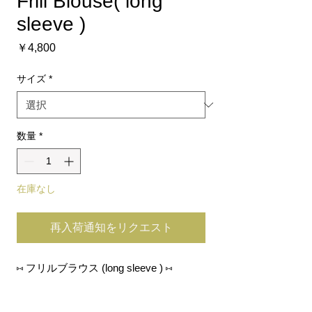
Frill Blouse( long
sleeve )
価
￥4,800
格
サイズ
*
数量
*
在庫なし
再入荷通知をリクエスト
⑅ フリルブラウス (long sleeve ) ⑅