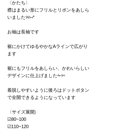
〈かたち〉
襟はまるい形にフリルとリボンをあしら
いました୨୧⑅*
お袖は長袖です
裾にかけてゆるやかなAラインで広がり
ます
裾にもフリルをあしらい、かわいらしい
デザインに仕上げました✁✄
着脱しやすいように後ろはドットボタン
で全開できるようになっています
〈サイズ展開〉
☑80~100
☑110~120