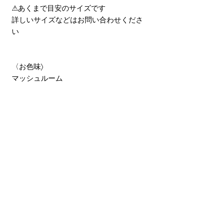
⚠︎あくまで目安のサイズです
詳しいサイズなどはお問い合わせくださ
い
〈お色味〉
マッシュルーム
〈素材〉
日本製コットン100%
(透け感のある布にカットドビーで表現
された水玉がかわいい布です)
⑅サイズの目安⑅